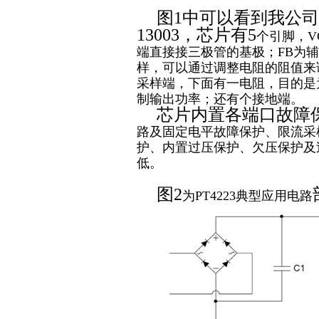
图
1
中可以看到我公司芯
13003
，芯片有5
个引脚，
V
端直接接三极管的基极；
FB
为辅
样，可以通过调整电阻的阻值来
采样端，下面有一电阻，目的是
制输出功率；还有个接地端。
芯片内置各端口故障
路及固定电平故障保护、限流采
护、内置过压保护、欠压保护及
低。
图2
为
PT4223
典型应用电路